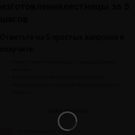
изготовления
лестницы за 5
шагов
Ответьте на 5 простых вопросов и
получите:
Расчет стоимости лестницы с учетом доставки и
монтажа
Бесплатную доставку материалов на объект
Индивидуальное создание 3D-модели лестницы в
подарок!
Пройти квиз-опрос
И получить расчет стоимости,