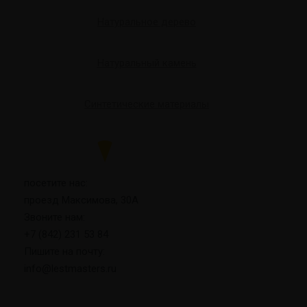
о
Натуральное дерево
н
*
Натуральный камень
Синтетические материалы
посетите нас:
проезд Максимова, 30А
Звоните нам:
+7 (842) 231 53 84
Пишите на почту:
info@lestmasters.ru