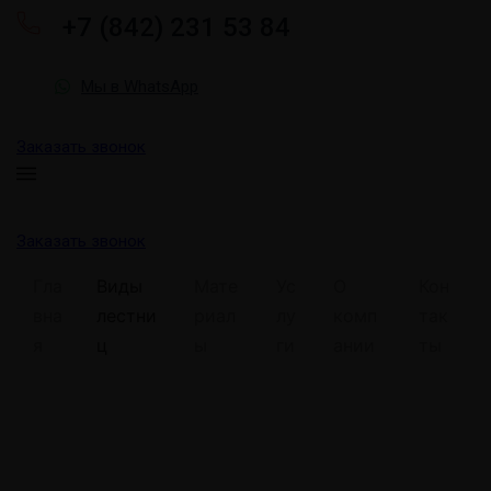
+7 (842) 231 53 84
Мы в WhatsApp
Заказать звонок
Заказать звонок
Гла
Виды
Мате
Ус
О
Кон
вна
лестни
риал
лу
комп
так
я
ц
ы
ги
ании
ты
Лестницы на