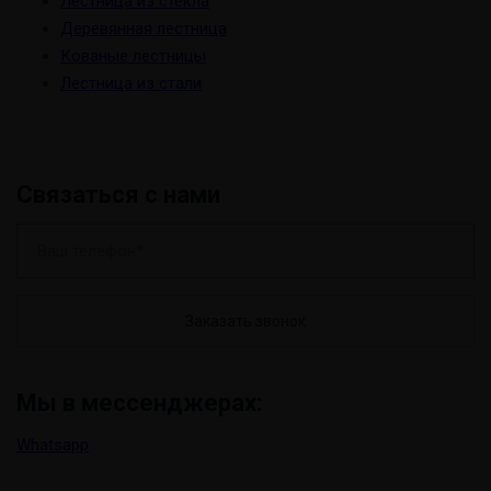
Лестница из стекла
Деревянная лестница
Кованые лестницы
Лестница из стали
Связаться с нами
В
а
ш
т
е
л
Мы в мессенджерах:
е
ф
Whatsapp
о
н