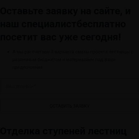
Оставьте заявку на сайте, и
наш специалист
бесплатно
посетит вас уже сегодня!
А мы рассчитаем 3 варианта сметы проекта лестницы с
различным бюджетом и материалами под ваши
предпочтения
В
а
ш
т
е
л
Отделка ступеней лестниц
е
ф